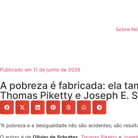
Sobre Nó
Publicado em 11 de junho de 2026
A pobreza é fabricada: ela ta
Thomas Piketty e Joseph E. St
“A pobreza e a desigualdade não são acidentes; são resulta
O artigo é de
Olivier de Schutter
,
Thomas Piketty
e
Joseph