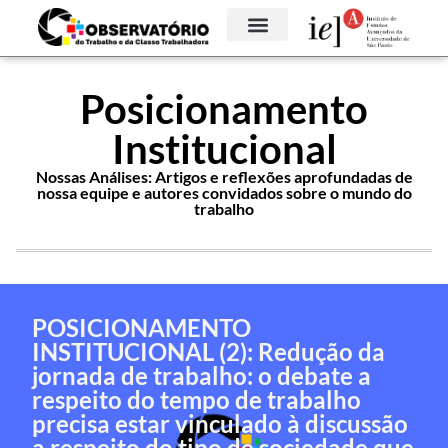
Posicionamento
Institucional
Nossas Análises: Artigos e reflexões aprofundadas de
nossa equipe e autores convidados sobre o mundo do
trabalho
POSICIONAMENTO
INSTITUCIONAL (2): Redução da
jornada de trabalho: o debate a
respeito do tempo de trabalho
precisa estar vinculado à discussão
a respeito do tipo de sociedade que