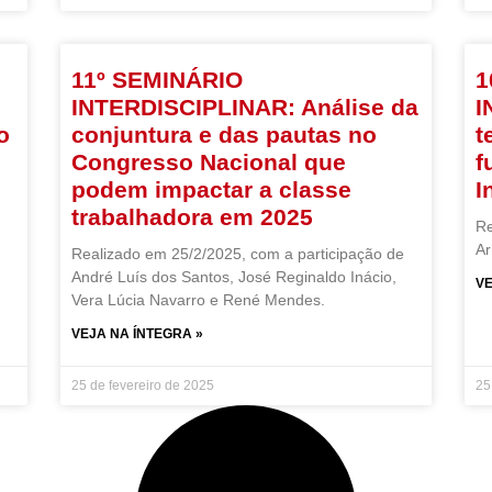
11º SEMINÁRIO
1
INTERDISCIPLINAR: Análise da
I
o
conjuntura e das pautas no
t
Congresso Nacional que
f
podem impactar a classe
I
trabalhadora em 2025
Re
Ar
Realizado em 25/2/2025, com a participação de
André Luís dos Santos, José Reginaldo Inácio,
VE
Vera Lúcia Navarro e René Mendes.
VEJA NA ÍNTEGRA »
25 de fevereiro de 2025
25