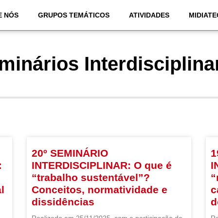
E NÓS
GRUPOS TEMÁTICOS
ATIVIDADES
MIDIATE
minários Interdisciplina
20º SEMINÁRIO
1
:
INTERDISCIPLINAR: O que é
I
“trabalho sustentável”?
“
l
Conceitos, normatividade e
c
dissidências
d