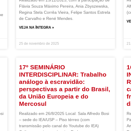
Realizado em 25/11/2025, com a participação de
Re
Flávia Souza Máximo Pereira, Ania Zbyszewska,
Al
Regina Stela Corrêa Vieira, Felipe Santos Estrela
(c
be
de Carvalho e René Mendes.
VE
VEJA NA ÍNTEGRA »
25 de novembro de 2025
21
17º SEMINÁRIO
1
INTERDISCIPLINAR: Trabalho
I
análogo à escravidão:
R
perspectivas a partir do Brasil,
c
da União Europeia e do
f
Mercosul
d
si
Realizado em 26/8/2025 Local: Sala Alfredo Bosi
Re
– sede do IEA/USP – Piso térreo (com
Pa
transmissão pelo canal do Youtube do IEA)
Am