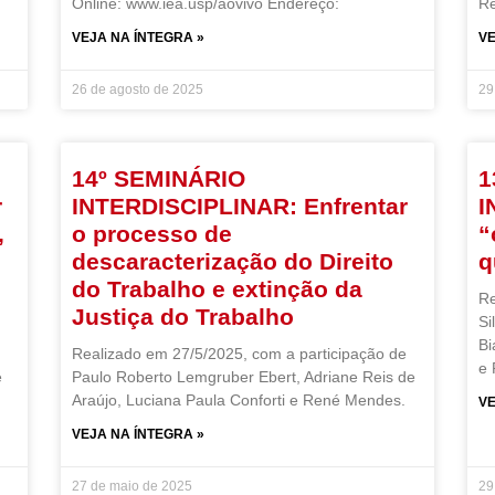
Online: www.iea.usp/aovivo Endereço:
R
VEJA NA ÍNTEGRA »
VE
26 de agosto de 2025
29
14º SEMINÁRIO
1
r
INTERDISCIPLINAR: Enfrentar
I
,
o processo de
“
descaracterização do Direito
q
do Trabalho e extinção da
Re
Justiça do Trabalho
Si
Bi
Realizado em 27/5/2025, com a participação de
e
é
Paulo Roberto Lemgruber Ebert, Adriane Reis de
Araújo, Luciana Paula Conforti e René Mendes.
VE
VEJA NA ÍNTEGRA »
27 de maio de 2025
29