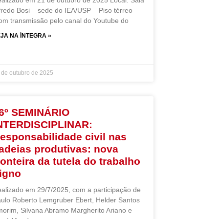
alizado em 21 de outubro de 2025 Local: Sala
fredo Bosi – sede do IEA/USP – Piso térreo
om transmissão pelo canal do Youtube do
JA NA ÍNTEGRA »
 de outubro de 2025
6º SEMINÁRIO
NTERDISCIPLINAR:
esponsabilidade civil nas
adeias produtivas: nova
ronteira da tutela do trabalho
igno
alizado em 29/7/2025, com a participação de
ulo Roberto Lemgruber Ebert, Helder Santos
orim, Silvana Abramo Margherito Ariano e