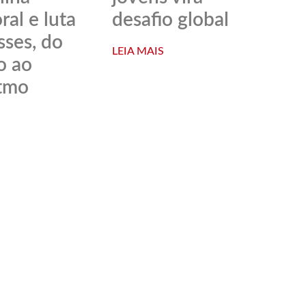
al e luta
desafio global
sses, do
LEIA MAIS
o ao
itmo