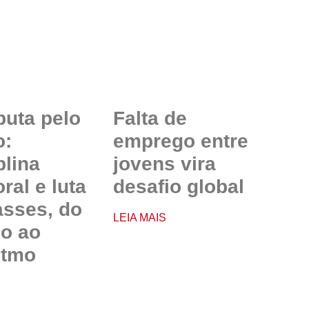
puta pelo
Falta de
o:
emprego entre
plina
jovens vira
ral e luta
desafio global
asses, do
LEIA MAIS
io ao
itmo
S