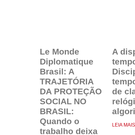
Le Monde
A dis
Diplomatique
temp
Brasil: A
Disci
TRAJETÓRIA
tempo
DA PROTEÇÃO
de cl
SOCIAL NO
relóg
BRASIL:
algor
Quando o
LEIA MAI
trabalho deixa