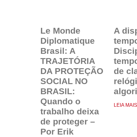
Le Monde
A dis
Diplomatique
temp
Brasil: A
Disci
TRAJETÓRIA
tempo
DA PROTEÇÃO
de cl
SOCIAL NO
relóg
BRASIL:
algor
Quando o
LEIA MAI
trabalho deixa
de proteger –
Por Erik