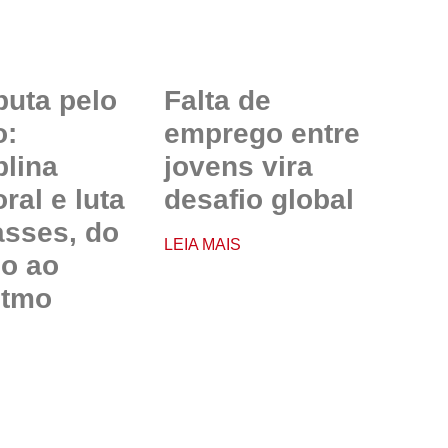
puta pelo
Falta de
o:
emprego entre
plina
jovens vira
ral e luta
desafio global
asses, do
LEIA MAIS
io ao
itmo
S