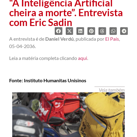
“A Inteligência Artificial
cheira a morte”. Entrevista
com Eric Sadin
A entrevista é de
Daniel Verdú
, publicada por
El País
,
05-04-2036.
Leia a matéria completa clicando
aqui
.
Fonte: Instituto Humanitas Unisinos
Veja também