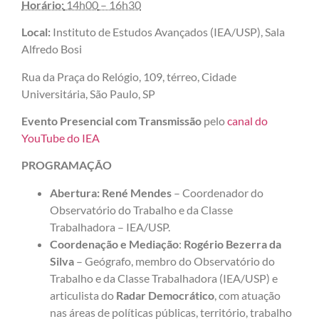
Horário:
14h00
– 16h30
Local:
Instituto de Estudos Avançados (
IEA/USP), Sala
Alfredo Bosi
Rua da Praça do Relógio, 109, térreo, Cidade
Universitária, São Paulo, SP
Evento Presencial com Transmissão
pelo
canal do
YouTube do IEA
PROGRAMAÇÃO
Abertura:
René Mendes
– Coordenador do
Observatório do Trabalho e da Classe
Trabalhadora – IEA/USP.
Coordenação e Mediação
:
Rogério Bezerra da
Silva
– Geógrafo, membro do Observatório do
Trabalho e da Classe Trabalhadora (IEA/USP) e
articulista do
Radar Democrático
, com atuação
nas áreas de políticas públicas, território, trabalho