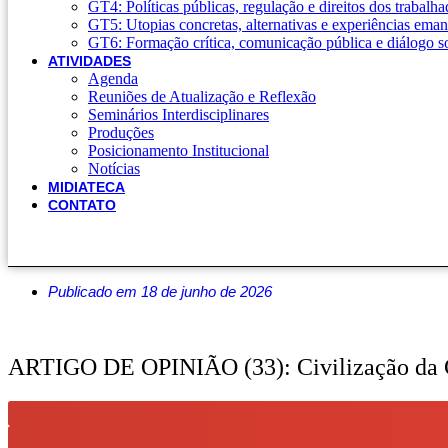
GT4: Políticas públicas, regulação e direitos dos trabalha
GT5: Utopias concretas, alternativas e experiências eman
GT6: Formação crítica, comunicação pública e diálogo so
ATIVIDADES
Agenda
Reuniões de Atualização e Reflexão
Seminários Interdisciplinares
Produções
Posicionamento Institucional
Notícias
MIDIATECA
CONTATO
Publicado em 18 de junho de 2026
ARTIGO DE OPINIÃO (33): Civilização da C