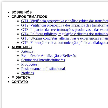
Ir
para
o
SOBRE NÓS
conteúdo
GRUPOS TEMÁTICOS
GT1: Vigilância prospectiva e análise crítica das transf
GT2: Vigilância prospectiva dos impactos das transforma
GT3: Impactos das reestruturações produtivas e das estraté
GT4: Políticas públicas, regulação e direitos dos trabalha
GT5: Utopias concretas, alternativas e experiências eman
GT6: Formação crítica, comunicação pública e diálogo so
ATIVIDADES
Agenda
Reuniões de Atualização e Reflexão
Seminários Interdisciplinares
Produções
Posicionamento Institucional
Notícias
MIDIATECA
CONTATO