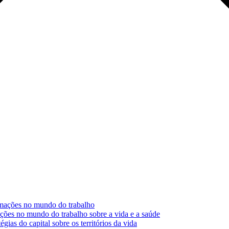
ormações no mundo do trabalho
ções no mundo do trabalho sobre a vida e a saúde
gias do capital sobre os territórios da vida