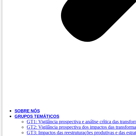
SOBRE NÓS
GRUPOS TEMÁTICOS
GT1: Vigilância prospectiva e análise crítica das transf
GT2: Vigilância prospectiva dos impactos das transforma
GT3: Impactos das reestruturações produtivas e das estraté