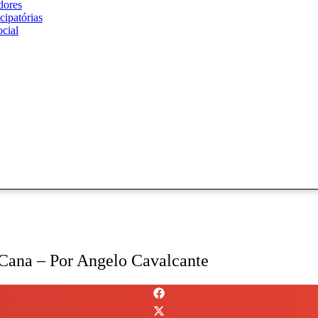
dores
cipatórias
cial
ana – Por Angelo Cavalcante