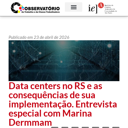
Publicado em 23 de abril de 2026
Data centers no RS e as
consequências de sua
implementação. Entrevista
especial com Marina
Dermmam