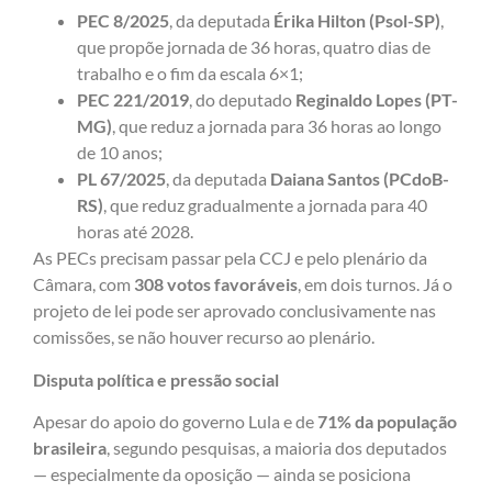
PEC 8/2025
, da deputada
Érika Hilton (Psol-SP)
,
que propõe jornada de 36 horas, quatro dias de
trabalho e o fim da escala 6×1;
PEC 221/2019
, do deputado
Reginaldo Lopes (PT-
MG)
, que reduz a jornada para 36 horas ao longo
de 10 anos;
PL 67/2025
, da deputada
Daiana Santos (PCdoB-
RS)
, que reduz gradualmente a jornada para 40
horas até 2028.
As PECs precisam passar pela CCJ e pelo plenário da
Câmara, com
308 votos favoráveis
, em dois turnos. Já o
projeto de lei pode ser aprovado conclusivamente nas
comissões, se não houver recurso ao plenário.
Disputa política e pressão social
Apesar do apoio do governo Lula e de
71% da população
brasileira
, segundo pesquisas, a maioria dos deputados
— especialmente da oposição — ainda se posiciona