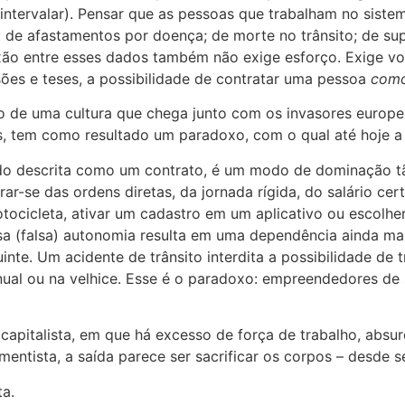
 intervalar). Pensar que as pessoas que trabalham no sis
 de afastamentos por doença; de morte no trânsito; de su
xão entre esses dados também não exige esforço. Exige vo
ões e teses, a possibilidade de contratar uma pessoa
como
o de uma cultura que chega junto com os invasores europeu
s, tem como resultado um paradoxo, com o qual até hoje a 
endo descrita como um contrato, é um modo de dominação t
rar-se das ordens diretas, da jornada rígida, do salário c
tocicleta, ativar um cadastro em um aplicativo ou escolher
a (falsa) autonomia resulta em uma dependência ainda mai
nte. Um acidente de trânsito interdita a possibilidade de t
ual ou na velhice. Esse é o paradoxo: empreendedores de 
italista, em que há excesso de força de trabalho, absurd
ntista, a saída parece ser sacrificar os corpos – desde s
ta.