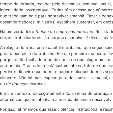
tempo da jornada, receber pelo descanso (semanal, anual,
ingenuidade insustentável. Todas têm acesso aos números:
que trabalham hoje para sobreviver amanhã. Fazer a cone
desembargadores, ministros) escolhem sustentar, em decis
Há um verdadeiro
fetiche do empreendedorismo
. Resultad
corpos trabalhadores são corpos disponíveis/ descartávei
A relação de troca entre capital e trabalho, que segue s
para o exercício do trabalho. Em um primeiro momento, liv
porque é tão fácil aderir ao discurso de que alugar uma mo
autonomia. O paradoxo está justamente no fato de que ess
perder o dinheiro que permite pagar o aluguel do mês segui
alimento. Não há mais espaço para descanso – semanal, an
ou de doenças evitáveis
.
Em um contexto de esgotamento do sistema de produção cap
alternativas que mantenham a mesma dinâmica desenvolvime
Por isso, afirmamos que essa violência institucional é racis