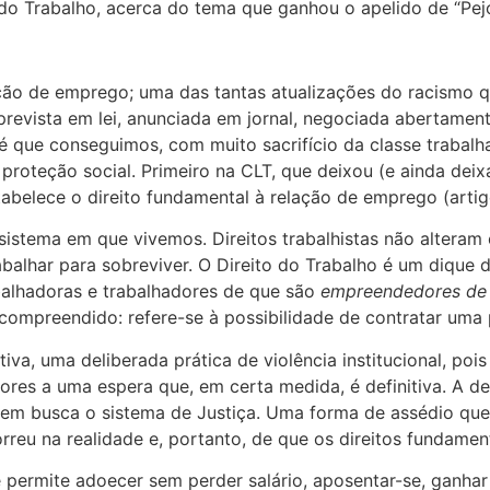
 do Trabalho, acerca do tema que ganhou o apelido de “Pejo
ção de emprego; uma das tantas atualizações do racismo qu
 prevista em lei, anunciada em jornal, negociada abertamen
té que conseguimos, com muito sacrifício da classe trabal
 proteção social. Primeiro na CLT, que deixou (e ainda dei
abelece o direito fundamental à relação de emprego (artig
sistema em que vivemos. Direitos trabalhistas não alteram
alhar para sobreviver. O Direito do Trabalho é um dique d
balhadoras e trabalhadores de que são
empreendedores de 
 compreendido: refere-se à possibilidade de contratar uma
tiva, uma deliberada prática de violência institucional, p
ores a uma espera que, em certa medida, é definitiva. A d
uem busca o sistema de Justiça. Uma forma de assédio que
u na realidade e, portanto, de que os direitos fundamenta
 permite adoecer sem perder salário, aposentar-se, ganhar 