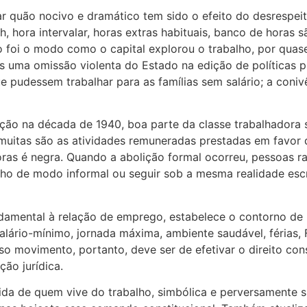
 quão nocivo e dramático tem sido o efeito do desrespeito 
2h, hora intervalar, horas extras habituais, banco de hora
 foi o modo como o capital explorou o trabalho, por qua
s uma omissão violenta do Estado na edição de políticas p
 pudessem trabalhar para as famílias sem salário; a coniv
ação na década de 1940, boa parte da classe trabalhadora 
muitas são as atividades remuneradas prestadas em favor de
oras é negra. Quando a abolição formal ocorreu, pessoas r
lho de modo informal ou seguir sob a mesma realidade escra
damental à relação de emprego, estabelece o contorno de p
lário-mínimo, jornada máxima, ambiente saudável, férias, F
osso movimento, portanto, deve ser de efetivar o direito c
ão jurídica.
ida de quem vive do trabalho, simbólica e perversamente 