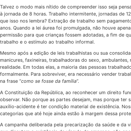
Talvez o modo mais nítido de compreender isso seja pensar
à jornada de 8 horas. Trabalho intermitente, jornadas de 1
que isso nos lembra? Extração de trabalho sem pagamento
anos. Quando a lei áurea foi promulgada, não houve apena
permissão para que crianças fossem adotadas, a fim de que
trabalho e o estímulo ao trabalho informal.
Mesmo após a edição de leis trabalhistas ou sua consolid
manicures, faxineiras, trabalhadoras do sexo, ambulantes, 
realidade. Em todas elas, a maioria das pessoas trabalhad
formalmente. Para sobreviver, era necessário vender traba
na frase “
como se fosse da família
”.
A Constituição da República, ao reconhecer um direito fun
observar. Não porque as partes desejam, mas porque ter sa
auxílio-acidente é ter condição material de existência. N
categorias que até hoje ainda estão à margem dessa proteç
A campanha deliberada pela precarização da saúde e da v