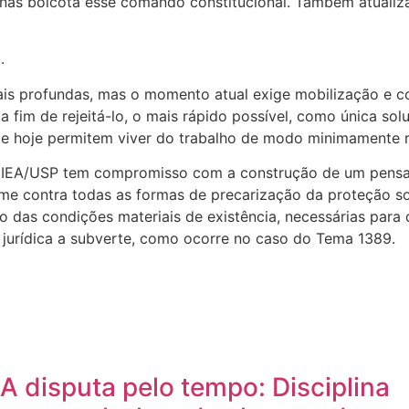
nas boicota esse comando constitucional. Também atualiza 
.
s profundas, mas o momento atual exige mobilização e con
 fim de rejeitá-lo, o mais rápido possível, como única so
ue hoje permitem viver do trabalho de modo minimamente r
IEA/USP tem compromisso com a construção de um pensam
rme contra todas as formas de precarização da proteção s
das condições materiais de existência, necessárias para q
jurídica a subverte, como ocorre no caso do Tema 1389.
A disputa pelo tempo: Disciplina