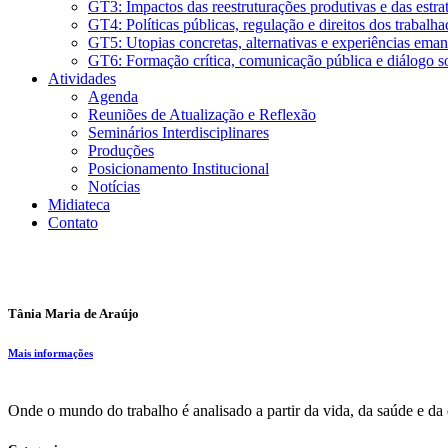
GT3: Impactos das reestruturações produtivas e das estraté
GT4: Políticas públicas, regulação e direitos dos trabalha
GT5: Utopias concretas, alternativas e experiências eman
GT6: Formação crítica, comunicação pública e diálogo so
Atividades
Agenda
Reuniões de Atualização e Reflexão
Seminários Interdisciplinares
Produções
Posicionamento Institucional
Notícias
Midiateca
Contato
Tânia Maria de Araújo
Mais informações
Onde o mundo do trabalho é analisado a partir da vida, da saúde e da