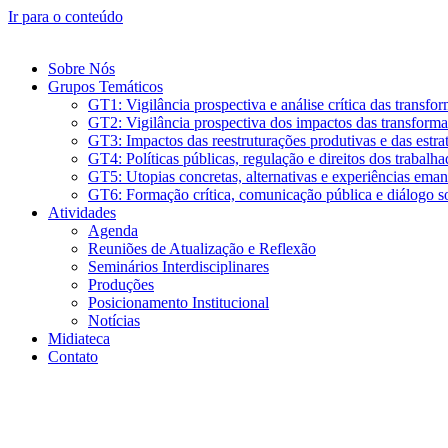
Ir para o conteúdo
Sobre Nós
Grupos Temáticos
GT1: Vigilância prospectiva e análise crítica das transf
GT2: Vigilância prospectiva dos impactos das transforma
GT3: Impactos das reestruturações produtivas e das estraté
GT4: Políticas públicas, regulação e direitos dos trabalha
GT5: Utopias concretas, alternativas e experiências eman
GT6: Formação crítica, comunicação pública e diálogo so
Atividades
Agenda
Reuniões de Atualização e Reflexão
Seminários Interdisciplinares
Produções
Posicionamento Institucional
Notícias
Midiateca
Contato