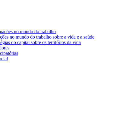
ormações no mundo do trabalho
ções no mundo do trabalho sobre a vida e a saúde
gias do capital sobre os territórios da vida
dores
cipatórias
cial