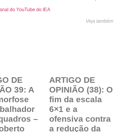
anal do YouTube do IEA
Veja também
GO DE
ARTIGO DE
ÃO 39: A
OPINIÃO (38): O
morfose
fim da escala
abalhador
6×1 e a
quadros –
ofensiva contra
oberto
a redução da