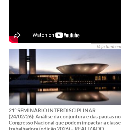
Veja também
21º SEMINÁRIO INTERDISCIPLINAR
(24/02/26): Análise da conjuntura e das pautas no
Congresso Nacional que podem impactar a classe
trabalhadora (edição 2026) – REALIZADO