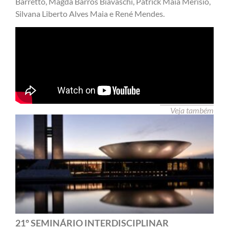
Barretto, Magda Barros Biavaschi, Patrick Maia Merísio,
Silvana Liberto Alves Maia e René Mendes.
Veja também
21º SEMINÁRIO INTERDISCIPLINAR