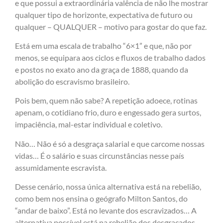
e que possui a extraordinária valência de não lhe mostrar
qualquer tipo de horizonte, expectativa de futuro ou
qualquer – QUALQUER – motivo para gostar do que faz.
Está em uma escala de trabalho “6×1” e que, não por
menos, se equipara aos ciclos e fluxos de trabalho dados
e postos no exato ano da graça de 1888, quando da
abolição do escravismo brasileiro.
Pois bem, quem não sabe? A repetição adoece, rotinas
apenam, o cotidiano frio, duro e engessado gera surtos,
impaciência, mal-estar individual e coletivo.
Não… Não é só a desgraça salarial e que carcome nossas
vidas… É o salário e suas circunstâncias nesse país
assumidamente escravista.
Desse cenário, nossa única alternativa está na rebelião,
como bem nos ensina o geógrafo Milton Santos, do
“andar de baixo”. Está no levante dos escravizados… A
alternativa possível está na rebelião dos desgraçados,