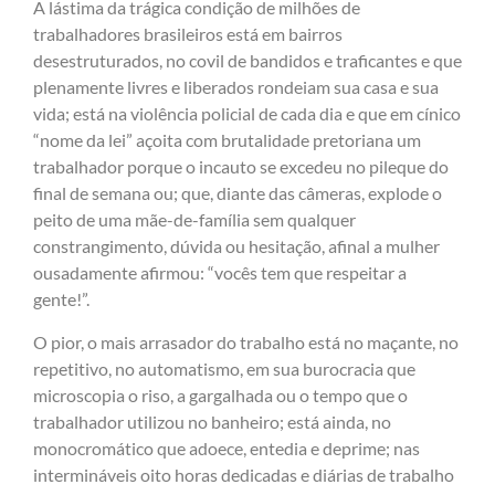
A lástima da trágica condição de milhões de
trabalhadores brasileiros está em bairros
desestruturados, no covil de bandidos e traficantes e que
plenamente livres e liberados rondeiam sua casa e sua
vida; está na violência policial de cada dia e que em cínico
“nome da lei” açoita com brutalidade pretoriana um
trabalhador porque o incauto se excedeu no pileque do
final de semana ou; que, diante das câmeras, explode o
peito de uma mãe-de-família sem qualquer
constrangimento, dúvida ou hesitação, afinal a mulher
ousadamente afirmou: “vocês tem que respeitar a
gente!”.
O pior, o mais arrasador do trabalho está no maçante, no
repetitivo, no automatismo, em sua burocracia que
microscopia o riso, a gargalhada ou o tempo que o
trabalhador utilizou no banheiro; está ainda, no
monocromático que adoece, entedia e deprime; nas
intermináveis oito horas dedicadas e diárias de trabalho