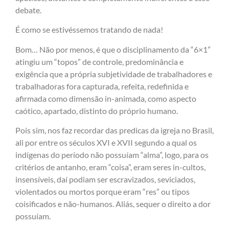
debate.
É como se estivéssemos tratando de nada!
Bom… Não por menos, é que o disciplinamento da “6×1”
atingiu um “topos” de controle, predominância e
exigência que a própria subjetividade de trabalhadores e
trabalhadoras fora capturada, refeita, redefinida e
afirmada como dimensão in-animada, como aspecto
caótico, apartado, distinto do próprio humano.
Pois sim, nos faz recordar das predicas da igreja no Brasil,
ali por entre os séculos XVI e XVII segundo a qual os
indígenas do período não possuíam “alma”, logo, para os
critérios de antanho, eram “coisa”, eram seres in-cultos,
insensíveis, daí podiam ser escravizados, seviciados,
violentados ou mortos porque eram “res” ou tipos
coisificados e não-humanos. Aliás, sequer o direito a dor
possuíam.