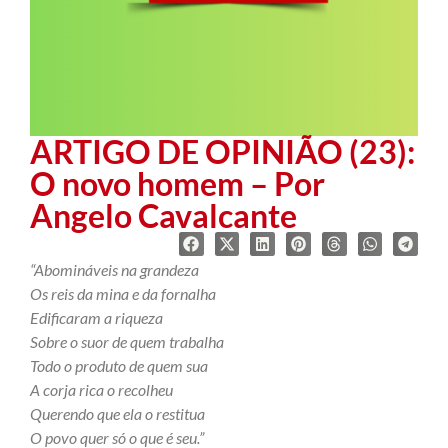
ARTIGO DE OPINIÃO (23):
O novo homem – Por
Angelo Cavalcante
“Abomináveis na grandeza
Os reis da mina e da fornalha
Edificaram a riqueza
Sobre o suor de quem trabalha
Todo o produto de quem sua
A corja rica o recolheu
Querendo que ela o restitua
O povo quer só o que é seu.”