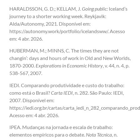
HARALDSSON, G. D.; KELLAM, J.
Going public:
Iceland’s
journey to a shorter working week. Reykjavik:
Alda/Autonomy, 2021. Disponível em:
https://autonomy.work/portfolio/icelandsww/. Acesso
em: 4 abr. 2026.
HUBERMAN, M.; MINNS, C. The times they are not
changin’: days and hours of work in Old and New Worlds,
1870-2000.
Explorations in Economic History
, v. 44, n. 4, p.
538-567, 2007.
IEDI. Comparando produtividade e custo do trabalho:
como está o Brasil?
Carta IEDI
, n. 282. São Paulo: IEDI,
2007. Disponível em:
https://iedi.org.br/cartas/carta_iedi_n_282_comparando_pro
Acesso em: 4 abr. 2026.
IPEA. Mudanças na jornada e escala de trabalho:
elementos empíricos para o debate.
Nota Técnica
, n.