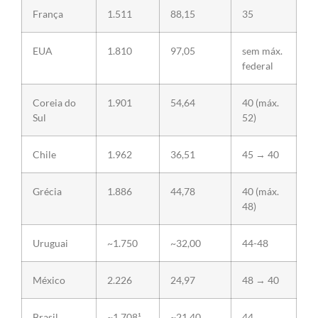
França
1.511
88,15
35
EUA
1.810
97,05
sem máx.
federal
Coreia do
1.901
54,64
40 (máx.
Sul
52)
Chile
1.962
36,51
45 → 40
Grécia
1.886
44,78
40 (máx.
48)
Uruguai
~1.750
~32,00
44-48
México
2.226
24,97
48 → 40
Brasil
~1.708¹
~21,40
44