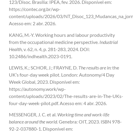
123/Disoc. Brasília: IPEA, fev. 2026. Disponível em:
https://contec.org.br/wp-
content/uploads/2026/03/NT_Disoc_123_Mudancas_na_jornad
Acesso em: 2 abr. 2026.
KANG, M.-Y. Working hours and labour productivity
from the occupational medicine perspective.
Industrial
Health
, v. 62, n. 4, p. 281-283, 2024. DOI:
10.2486/indhealth.2023-0191.
LEWIS, K.; SCHOR, J.; FRAYNE, D.
The results are in:
the
UK’s four-day week pilot. London: Autonomy/4 Day
Week Global, 2023. Disponível em:
https://autonomy.work/wp-
content/uploads/2023/02/The-results-are-in-The-UKs-
four-day-week-pilot.pdf. Acesso em: 4 abr. 2026.
MESSENGER, J. C. et al.
Working time and work-life
balance around the world.
Genebra: OIT, 2023. ISBN 978-
92-2-037880-1. Disponível em: