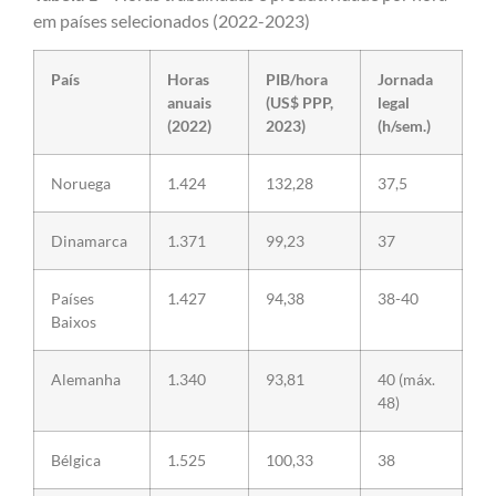
em países selecionados (2022-2023)
País
Horas
PIB/hora
Jornada
anuais
(US$ PPP,
legal
(2022)
2023)
(h/sem.)
Noruega
1.424
132,28
37,5
Dinamarca
1.371
99,23
37
Países
1.427
94,38
38-40
Baixos
Alemanha
1.340
93,81
40 (máx.
48)
Bélgica
1.525
100,33
38