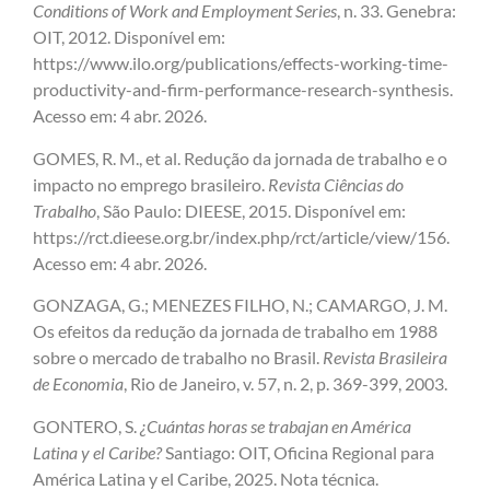
Conditions of Work and Employment Series
, n. 33. Genebra:
OIT, 2012. Disponível em:
https://www.ilo.org/publications/effects-working-time-
productivity-and-firm-performance-research-synthesis.
Acesso em: 4 abr. 2026.
GOMES, R. M., et al. Redução da jornada de trabalho e o
impacto no emprego brasileiro.
Revista Ciências do
Trabalho
, São Paulo: DIEESE, 2015. Disponível em:
https://rct.dieese.org.br/index.php/rct/article/view/156.
Acesso em: 4 abr. 2026.
GONZAGA, G.; MENEZES FILHO, N.; CAMARGO, J. M.
Os efeitos da redução da jornada de trabalho em 1988
sobre o mercado de trabalho no Brasil.
Revista Brasileira
de Economia
, Rio de Janeiro, v. 57, n. 2, p. 369-399, 2003.
GONTERO, S.
¿Cuántas horas se trabajan en América
Latina y el Caribe?
Santiago: OIT, Oficina Regional para
América Latina y el Caribe, 2025. Nota técnica.