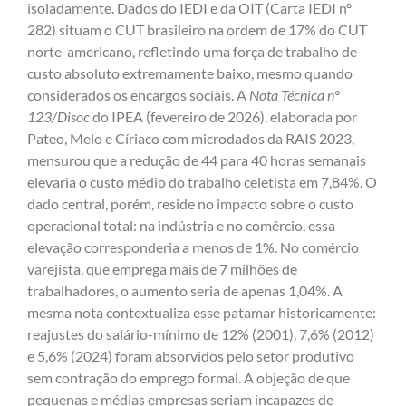
isoladamente. Dados do IEDI e da OIT (Carta IEDI nº
282) situam o CUT brasileiro na ordem de 17% do CUT
norte-americano, refletindo uma força de trabalho de
custo absoluto extremamente baixo, mesmo quando
considerados os encargos sociais. A
Nota Técnica nº
123/Disoc
do IPEA (fevereiro de 2026), elaborada por
Pateo, Melo e Círiaco com microdados da RAIS 2023,
mensurou que a redução de 44 para 40 horas semanais
elevaria o custo médio do trabalho celetista em 7,84%. O
dado central, porém, reside no impacto sobre o custo
operacional total: na indústria e no comércio, essa
elevação corresponderia a menos de 1%. No comércio
varejista, que emprega mais de 7 milhões de
trabalhadores, o aumento seria de apenas 1,04%. A
mesma nota contextualiza esse patamar historicamente:
reajustes do salário-mínimo de 12% (2001), 7,6% (2012)
e 5,6% (2024) foram absorvidos pelo setor produtivo
sem contração do emprego formal. A objeção de que
pequenas e médias empresas seriam incapazes de