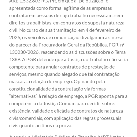
ARE 1.532.603 RG/PR, em que a “pejotização” é
apresentada como forma legítima de as empresas
contratarem pessoas de cujo trabalho necessitam, sem
direitos trabalhistas, em contratos de suposta natureza
civil. No curso de sua tramitação, em 4 de fevereiro de
2026, os veículos de comunicação divulgaram a síntese
do parecer da Procuradoria Geral da República, PGR, nº
130230/2026
,
reacendendo as discussões sobre o Tema
1389. A PGR defende que
a
Justiça do Trabalho não seria
competente para anular contratos de prestação de
serviços, mesmo quando alegado que tal contratação
mascara a relação de emprego. Opinando pela
constitucionalidade da contratação via formas
“alternativas” à relação de emprego, a PGR aponta para a
competência da Justiça Comum para decidir sobre:
existência, validade e eficácia de contratos de natureza
civis/comerciais, com aplicação das regras processuais
civis quanto ao ônus da prova.
A seguir, o Ministério Público do Trabalho, MPT, juntou