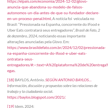
https://elpais.com/economia/2024-12-02/glovo-
anuncia-que-abandona-su-modelo-de-falsos-
autonomos-un-dia-antes-de-que-su-fundador-declare-
en-un-proceso-penal.html,
A notícia foi veiculada no
Brasil: “Pressionada na Espanha, concorrente do iFood e
Uber Eats contratará seus entregadores”,
Brasil de Fato, 2
de dezembro, 2024,
noticiando essas importante
alterações anunciadas pela
Glovo.
Em:
https://www.brasildefato.com.br/2024/12/02/pressionada-
na-espanha-concorrente-do-ifood-e-uber-eats-
ontratara-seus-
entregadores/#:~:text=A%20plataforma%20de%20entrega
egas.
[18]
BAYLOS, Antônio.
SEGÚN ANTONIO BAYLOS…
I
nformación, discusión y propuestas sobre las relaciones de
trabajo y la ciudadanía socia
l.
https://baylos.blogspot.com/2021/.
[19]
Idem, 2024: