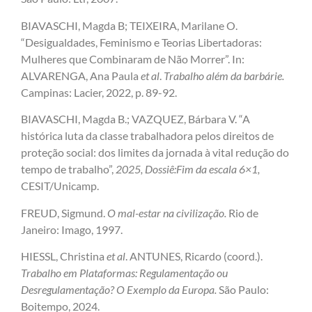
BIAVASCHI, Magda B; TEIXEIRA, Marilane O.
“Desigualdades, Feminismo e Teorias Libertadoras:
Mulheres que Combinaram de Não Morrer”. In:
ALVARENGA, Ana Paula
et al
.
Trabalho além da barbárie.
Campinas: Lacier, 2022, p. 89-92.
BIAVASCHI, Magda B.; VAZQUEZ, Bárbara V. “A
histórica luta da classe trabalhadora pelos direitos de
proteção social: dos limites da jornada à vital redução do
tempo de trabalho”,
2025, Dossiê:
Fim da escala 6×1,
CESIT/Unicamp.
FREUD, Sigmund.
O mal-estar na civilização.
Rio de
Janeiro: Imago, 1997.
HIESSL, Christina
et al
. ANTUNES, Ricardo (coord.).
Trabalho em Plataformas: Regulamentação ou
Desregulamentação? O Exemplo da Europa.
São Paulo:
Boitempo, 2024.