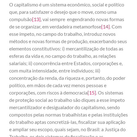
O capitalismo é um sistema econômico, social e político
que, para satisfazer o desejo que o move, como uma
compulsão
[13]
, vai sempre engendrando novas formas
de se organizar, em verdadeira metamorfose
[14]
. Com
esse ímpeto, no campo do trabalho, introduz novos
métodos e novas formas de produção, exacerbando seus
elementos constitutivos: i) mercantilização de todas as
esferas da vida e, no campo do trabalho, as relações
salariais; ii) concorrência entre Estados, corporações e,
com muita intensidade, entre indivíduos; iii)
concentração da renda, da riqueza e, portanto, do poder
político, em mãos de cada vez menos pessoas e
corporações, com riscos à democracia
[15]
. Os sistemas
de proteção social ao trabalho são diques a esse ímpeto
mercantilizador e desigualador do capitalismo, sendo
compostos pelas normas trabalhistas e pelas instituições
do trabalho aptas concretizá-las, fiscalizar sua aplicação
e ampliar seu escopo, quais sejam, no Brasil: a Justiça do
Trabalho, os dois sistemas de fiscalização e as