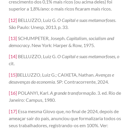
crescimento dos 0,1% mais ricos (ou acima deles) foi
superior a 1,8%/ano: o mais ricos ficaram mais ricos.
[12]
BELLUZZO, Luiz G.
O Capital e suas metamorfoses
.
São Paulo: Unesp, 2013, p. 33.
[13]
SCHUMPETER, Joseph.
Capitalism, socialism and
democracy
. New York: Harper & Row, 1975.
[14]
BELLUZZO, Luiz G.
O Capital e suas metamorfoses, o
cit.
[15]
BELLUZZO, Luiz G.; CAIXETA, Nathan.
Avenças e
desavenças da economia.
SP: Contracorrente, 2024.
[16]
POLANYI, Karl.
A grande transformação
. 3. ed. Rio de
Janeiro: Campus, 1980.
[17]
Essa mesma Glovo que, no final de 2024, depois de
ameaçar sair do país, anunciou que formalizaria todos os
seus trabalhadores, registrando-os em 100%. Ver: