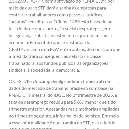
1.532.603 RG/PR, com aprovação do TEMA 1389, por
meio da qual o STF dará a senha às empresas para
contratar trabalhadores como pessoas jurídicas,
“pejotas” sem direitos. O Tema 1389 está baseado na
falsa ideia de que a proteção social desprotege, gera
insegurança e afasta investimentos que dinamizam a
economia. Em sentido oposto, estudos do
CESIT/Unicamp e da FGV, entre outros, demonstram que
a medida trará consequências nefastas à classe
trabalhadora, aos fundos públicos, às organizações
sindicais, à sociedade, à democracia.
O CESIT/IE/Unicamp divulga boletim trimestral com
dados do mercado de trabalho brasileiro com base na
PNAD C Trimestral do IBGE. No 2ª trimestre de 2025, a
taxa de desemprego recuou para 5,8%, menor que a do
trimestre anterior. Apesar das reais melhorias ampliadas
no trimestre seguinte, a informalidade persiste. Em meio
a essa informalidade é que tramita no STF, o já referido