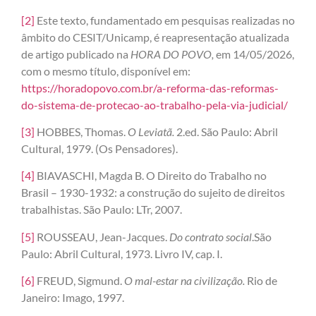
[2]
Este texto, fundamentado em pesquisas realizadas no
âmbito do CESIT/Unicamp, é reapresentação atualizada
de artigo publicado na
HORA DO POVO,
em 14/05/2026,
com o mesmo título, disponível em:
https://horadopovo.com.br/a-reforma-das-reformas-
do-sistema-de-protecao-ao-trabalho-pela-via-judicial/
[3]
HOBBES, Thomas.
O Leviatã.
2.ed. São Paulo: Abril
Cultural, 1979. (Os Pensadores).
[4]
BIAVASCHI, Magda B. O Direito do Trabalho no
Brasil – 1930-1932: a construção do sujeito de direitos
trabalhistas. São Paulo: LTr, 2007.
[5]
ROUSSEAU, Jean-Jacques.
Do contrato social
.São
Paulo: Abril Cultural, 1973. Livro IV, cap. I.
[6]
FREUD, Sigmund.
O mal-estar na civilização.
Rio de
Janeiro: Imago, 1997.