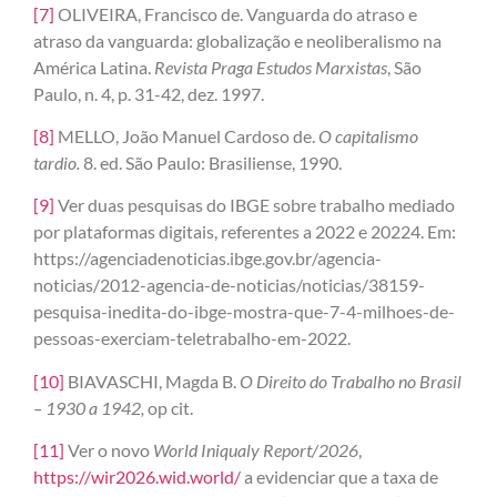
[7]
OLIVEIRA, Francisco de. Vanguarda do atraso e
atraso da vanguarda: globalização e neoliberalismo na
América Latina.
Revista Praga Estudos Marxistas
, São
Paulo, n. 4, p. 31-42, dez. 1997.
[8]
MELLO, João Manuel Cardoso de.
O capitalismo
tardio.
8. ed. São Paulo: Brasiliense, 1990.
[9]
Ver duas pesquisas do IBGE sobre trabalho mediado
por plataformas digitais, referentes a 2022 e 20224. Em:
https://agenciadenoticias.ibge.gov.br/agencia-
noticias/2012-agencia-de-noticias/noticias/38159-
pesquisa-inedita-do-ibge-mostra-que-7-4-milhoes-de-
pessoas-exerciam-teletrabalho-em-2022.
[10]
BIAVASCHI, Magda B.
O Direito do Trabalho no Brasil
– 1930 a 1942,
op cit.
[11]
Ver o novo
World Iniqualy Report/2026
,
https://wir2026.wid.world/
a evidenciar que a taxa de