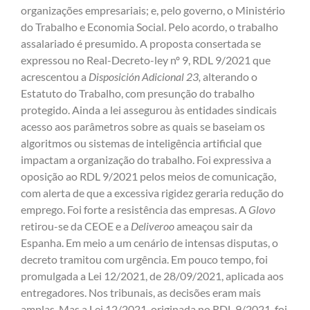
organizações empresariais; e, pelo governo, o Ministério
do Trabalho e Economia Social. Pelo acordo, o trabalho
assalariado é presumido. A proposta consertada se
expressou no Real-Decreto-ley nº 9, RDL 9/2021 que
acrescentou a
Disposición Adicional 23,
alterando o
Estatuto do Trabalho, com presunção do trabalho
protegido. Ainda a lei assegurou às entidades sindicais
acesso aos parâmetros sobre as quais se baseiam os
algoritmos ou sistemas de inteligência artificial que
impactam a organização do trabalho. Foi expressiva a
oposição ao RDL 9/2021 pelos meios de comunicação,
com alerta de que a excessiva rigidez geraria redução do
emprego. Foi forte a resistência das empresas. A
Glovo
retirou-se da CEOE e a
Deliveroo
ameaçou sair da
Espanha. Em meio a um cenário de intensas disputas, o
decreto tramitou com urgência. Em pouco tempo, foi
promulgada a Lei 12/2021, de 28/09/2021, aplicada aos
entregadores. Nos tribunais, as decisões eram mais
amplas. Mas a Lei 12/2021, originada no RDL 9/2021, foi