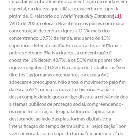
impactar estruturalmente a concentração da renda e, em
especial, da riqueza que, aliás, se exacerba no topo da
pirâmide. O relatório do
World Inequality Database
[11]
,
WID, de 2023, coloca o Brasil entre os países com maior
concentração de renda e riqueza. O 1% mais rico
concentrando 19,7% da renda, enquanto os 10%
superiores detendo 56,8%. Em contraste, os 50% mais
pobres detendo 9%. Na riqueza, a concentração é
chocante: 1% detém 48,7%, e os 50% mais pobres têm
riqueza negativa (-0,3%). No campo do trabalho, os “sem
direitos”, as jornadas extenuantes e a escala 6×1
adoecem e preocupam. Não à toa, o movimento pelo fim
da escala 6×1 tomou as ruas e faz história. É a partir
dessa complexidade que o artigo discute a relevância dos
sistemas públicos de proteção social, compreendendo-
os como freios à ação desigualadora do capitalismo,
destacando, ao lado das plataformas digitais e da
intensificação do tempo de trabalho, a “pejotização”, por
vezes invocada como suposta forma “dinamizadora” da