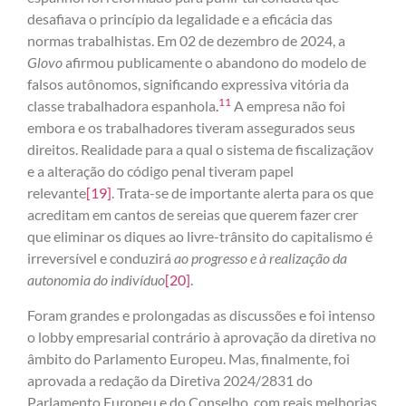
desafiava o princípio da legalidade e a eficácia das
normas trabalhistas. Em 02 de dezembro de 2024, a
Glovo
afirmou publicamente o abandono do modelo de
falsos autônomos, significando expressiva vitória da
11
classe trabalhadora espanhola
.
A empresa não foi
embora e os trabalhadores tiveram assegurados seus
direitos. Realidade para a qual o sistema de fiscalizaçãov
e a alteração do código penal tiveram papel
relevante
[19]
. Trata-se de importante alerta para os que
acreditam em cantos de sereias que querem fazer crer
que eliminar os diques ao livre-trânsito do capitalismo é
irreversível e conduzirá
ao progresso e à realização da
autonomia do indivíduo
[20]
.
Foram grandes e prolongadas as discussões e foi intenso
o lobby empresarial contrário à aprovação da diretiva no
âmbito do Parlamento Europeu. Mas, finalmente, foi
aprovada a redação da Diretiva 2024/2831 do
Parlamento Europeu e do Conselho, com reais melhorias