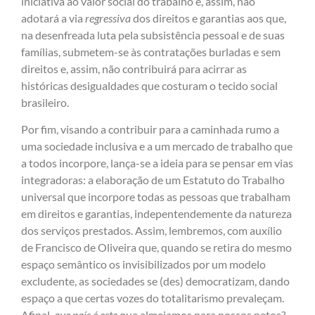
iniciativa ao valor social do trabalho e, assim, não
adotará a via
regressiva
dos direitos e garantias aos que,
na desenfreada luta pela subsistência pessoal e de suas
famílias, submetem-se às contratações burladas e sem
direitos e, assim, não contribuirá para acirrar as
históricas desigualdades que costuram o tecido social
brasileiro.
Por fim, visando a contribuir para a caminhada rumo a
uma sociedade inclusiva e a um mercado de trabalho que
a todos incorpore, lança-se a ideia para se pensar em vias
integradoras: a elaboração de um Estatuto do Trabalho
universal que incorpore todas as pessoas que trabalham
em direitos e garantias, indepentendemente da natureza
dos serviços prestados. Assim, lembremos, com auxílio
de Francisco de Oliveira que, quando se retira do mesmo
espaço semântico os invisibilizados por um modelo
excludente, as sociedades se (des) democratizam, dando
espaço a que certas vozes do totalitarismo prevaleçam.
Afinal,
que país é este
que almejamos para nossos netos?