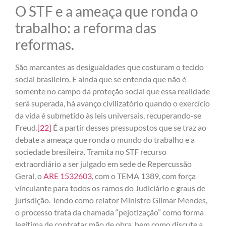
O STF e a ameaça que ronda o
trabalho: a reforma das
reformas.
São marcantes as desigualdades que costuram o tecido
social brasileiro. E ainda que se entenda que não é
somente no campo da proteção social que essa realidade
será superada, há avanço civilizatório quando o exercício
da vida é submetido às leis universais, recuperando-se
Freud.
[22]
É a partir desses pressupostos que se traz ao
debate a ameaça que ronda o mundo do trabalho e a
sociedade bresileira. Tramita no STF recurso
extraordiário a ser julgado em sede de Repercussão
Geral, o
ARE 1532603
, com o TEMA 1389, com força
vinculante para todos os ramos do Judiciário e graus de
jurisdição. Tendo como relator Ministro Gilmar Mendes,
o processo trata da chamada “pejotização” como forma
legítima de contratar mão de obra, bem como discute a