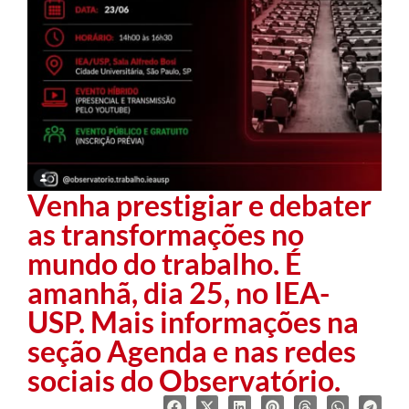
Venha prestigiar e debater
as transformações no
mundo do trabalho. É
amanhã, dia 25, no IEA-
USP. Mais informações na
seção Agenda e nas redes
sociais do Observatório.