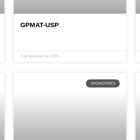
GPMAT-USP
3 de fevereiro de 2026
APOIADORES