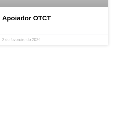
Apoiador OTCT
2 de fevereiro de 2026