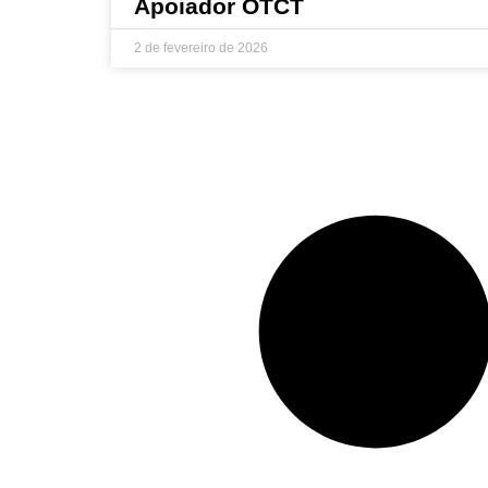
Apoiador OTCT
2 de fevereiro de 2026