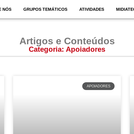
E NÓS
GRUPOS TEMÁTICOS
ATIVIDADES
MIDIATE
Artigos e Conteúdos
Categoria:
Apoiadores
APOIADORES