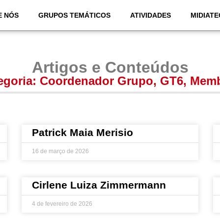
E NÓS
GRUPOS TEMÁTICOS
ATIVIDADES
MIDIATE
Artigos e Conteúdos
egoria:
Coordenador Grupo
,
GT6
,
Memb
Patrick Maia Merisio
16 de março de 2026
Cirlene Luiza Zimmermann
4 de fevereiro de 2026