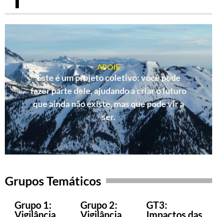
APOIE
Este é um projeto coletivo: você pode
fazer parte dele, ajudando a criar o futuro
que ainda não existe, mas que pode vir a
ser.
Grupos Temáticos
Grupo 1:
Grupo 2:
GT3:
Vigilância
Vigilância
Impactos das