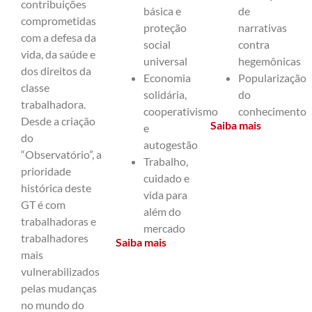
contribuições
básica e
de
comprometidas
proteção
narrativas
com a defesa da
social
contra
vida, da saúde e
universal
hegemônicas
dos direitos da
Economia
Popularização
classe
solidária,
do
trabalhadora.
cooperativismo
conhecimento
Desde a criação
Saiba mais
e
do
autogestão
“Observatório”, a
Trabalho,
prioridade
cuidado e
histórica deste
vida para
GT é com
além do
trabalhadoras e
mercado
trabalhadores
Saiba mais
mais
vulnerabilizados
pelas mudanças
no mundo do