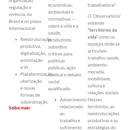
organização,
econômicas,
trabalhadora?
regulação e
ambientais e
vivência, no
O ‘Observatório’
normativas —
Brasil e no plano
entende
sobre a vida e a
internacional.
“territórios da
saúde,
vida”
como os
Reestruturação
produzindo
espaços onde se
produtiva,
subsídios
articulam
digitalização,
críticos para
trabalho, saúde,
automação
políticas
ambiente,
e IA
públicas, ação
moradia,
Plataformização,
sindical e debate
mobilidade,
uberização
social
cultura e
e novas
qualificado.
relações sociais.
formas de
Adoecimento
Nesses
subordinação
relacionado
territórios, as
Saiba mais
ao
reestruturações
trabalho e
produtivas e as
sofrimento
estratégias do