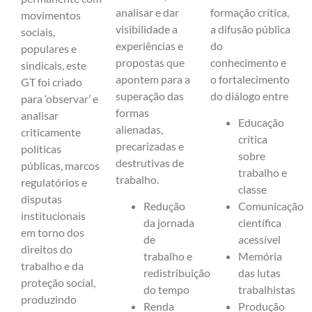
analisar e dar
formação crítica,
movimentos
visibilidade a
a difusão pública
sociais,
experiências e
do
populares e
propostas que
conhecimento e
sindicais, este
apontem para a
o fortalecimento
GT foi criado
superação das
do diálogo entre
para ‘observar’ e
formas
analisar
Educação
alienadas,
criticamente
crítica
precarizadas e
políticas
sobre
destrutivas de
públicas, marcos
trabalho e
trabalho.
regulatórios e
classe
disputas
Redução
Comunicação
institucionais
da jornada
científica
em torno dos
de
acessível
direitos do
trabalho e
Memória
trabalho e da
redistribuição
das lutas
proteção social,
do tempo
trabalhistas
produzindo
Renda
Produção