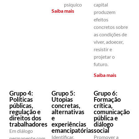
psíquico
capital
Saiba mais
produzem
efeitos
concretos sobre
as condições de
viver, adoecer,
resistir e
projetar o
futuro.
Saiba mais
Grupo 4:
Grupo 5:
Grupo 6:
Políticas
Utopias
Formação
públicas,
concretas,
crítica,
regulação e
alternativas
comunicação
direitos dos
e
pública e
trabalhadores
experiências
diálogo
emancipatórias
social
Em diálogo
Identificar,
Promover a
permanente com