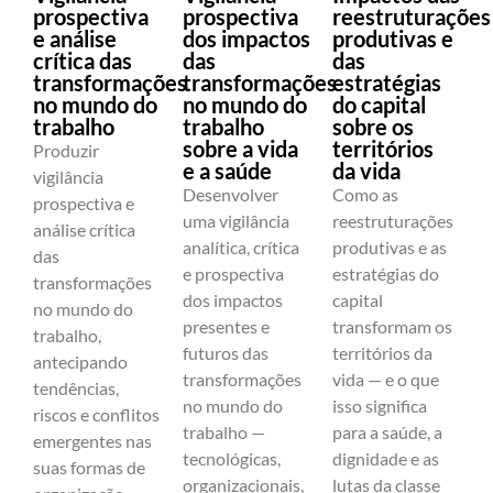
prospectiva
prospectiva
reestruturações
e análise
dos impactos
produtivas e
crítica das
das
das
transformações
transformações
estratégias
no mundo do
no mundo do
do capital
trabalho
trabalho
sobre os
sobre a vida
territórios
Produzir
e a saúde
da vida
vigilância
Desenvolver
Como as
prospectiva e
uma vigilância
reestruturações
análise crítica
analítica, crítica
produtivas e as
das
e prospectiva
estratégias do
transformações
dos impactos
capital
no mundo do
presentes e
transformam os
trabalho,
futuros das
territórios da
antecipando
transformações
vida — e o que
tendências,
no mundo do
isso significa
riscos e conflitos
trabalho —
para a saúde, a
emergentes nas
tecnológicas,
dignidade e as
suas formas de
organizacionais,
lutas da classe